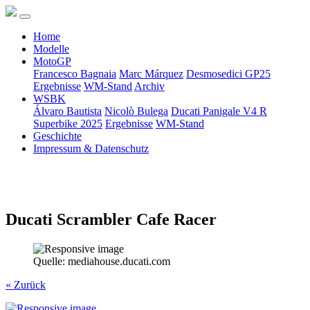
Home
Modelle
MotoGP
Francesco Bagnaia
Marc Márquez
Desmosedici GP25
Ergebnisse
WM-Stand
Archiv
WSBK
Álvaro Bautista
Nicolò Bulega
Ducati Panigale V4 R
Superbike 2025
Ergebnisse
WM-Stand
Geschichte
Impressum & Datenschutz
Ducati Scrambler Cafe Racer
Quelle: mediahouse.ducati.com
« Zurück