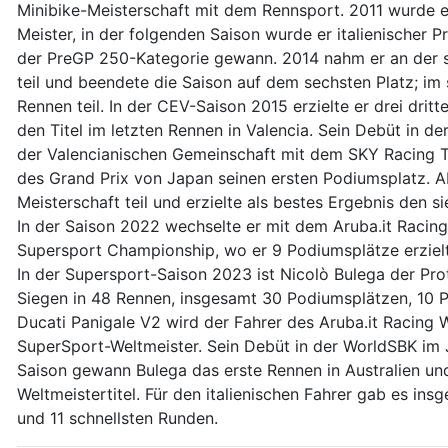
Minibike-Meisterschaft mit dem Rennsport. 2011 wurde er
Meister, in der folgenden Saison wurde er italienischer 
der PreGP 250-Kategorie gewann. 2014 nahm er an der s
teil und beendete die Saison auf dem sechsten Platz; i
Rennen teil. In der CEV-Saison 2015 erzielte er drei dritt
den Titel im letzten Rennen in Valencia. Sein Debüt in 
der Valencianischen Gemeinschaft mit dem SKY Racing 
des Grand Prix von Japan seinen ersten Podiumsplatz. 
Meisterschaft teil und erzielte als bestes Ergebnis den 
In der Saison 2022 wechselte er mit dem Aruba.it Racin
Supersport Championship, wo er 9 Podiumsplätze erzielt
In der Supersport-Saison 2023 ist Nicolò Bulega der Pr
Siegen in 48 Rennen, insgesamt 30 Podiumsplätzen, 10 Po
Ducati Panigale V2 wird der Fahrer des Aruba.it Racin
SuperSport-Weltmeister. Sein Debüt in der WorldSBK im Ja
Saison gewann Bulega das erste Rennen in Australien un
Weltmeistertitel. Für den italienischen Fahrer gab es in
und 11 schnellsten Runden.