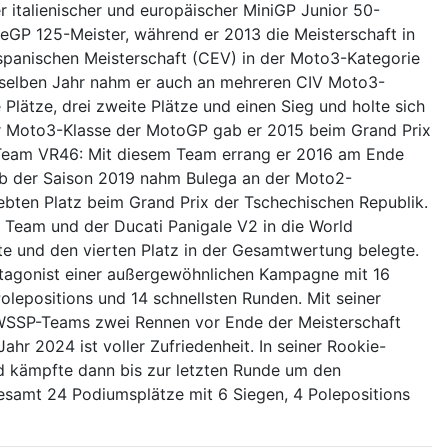
 italienischer und europäischer MiniGP Junior 50-
PreGP 125-Meister, während er 2013 die Meisterschaft in
panischen Meisterschaft (CEV) in der Moto3-Kategorie
m selben Jahr nahm er auch an mehreren CIV Moto3-
e Plätze, drei zweite Plätze und einen Sieg und holte sich
der Moto3-Klasse der MotoGP gab er 2015 beim Grand Prix
Team VR46: Mit diesem Team errang er 2016 am Ende
Ab der Saison 2019 nahm Bulega an der Moto2-
siebten Platz beim Grand Prix der Tschechischen Republik.
g Team und der Ducati Panigale V2 in die World
e und den vierten Platz in der Gesamtwertung belegte.
otagonist einer außergewöhnlichen Kampagne mit 16
lepositions und 14 schnellsten Runden. Mit seiner
g WSSP-Teams zwei Rennen vor Ende der Meisterschaft
hr 2024 ist voller Zufriedenheit. In seiner Rookie-
d kämpfte dann bis zur letzten Runde um den
sgesamt 24 Podiumsplätze mit 6 Siegen, 4 Polepositions