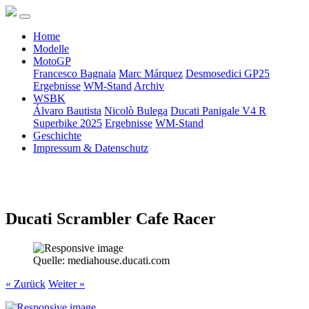
Home
Modelle
MotoGP
Francesco Bagnaia
Marc Márquez
Desmosedici GP25
Ergebnisse
WM-Stand
Archiv
WSBK
Álvaro Bautista
Nicolò Bulega
Ducati Panigale V4 R
Superbike 2025
Ergebnisse
WM-Stand
Geschichte
Impressum & Datenschutz
Ducati Scrambler Cafe Racer
Quelle: mediahouse.ducati.com
« Zurück
Weiter »