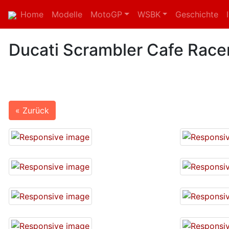
Home
Modelle
MotoGP
WSBK
Geschichte
Ducati Scrambler Cafe Race
« Zurück