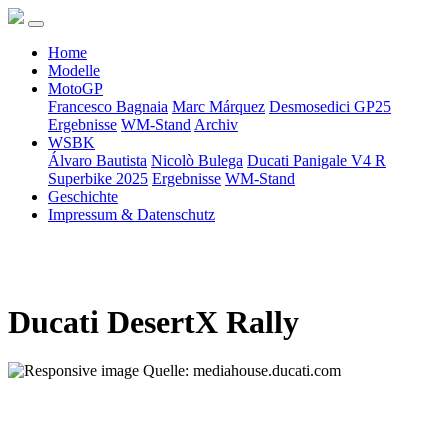
Home
Modelle
MotoGP
Francesco Bagnaia
Marc Márquez
Desmosedici GP25
Ergebnisse
WM-Stand
Archiv
WSBK
Álvaro Bautista
Nicolò Bulega
Ducati Panigale V4 R
Superbike 2025
Ergebnisse
WM-Stand
Geschichte
Impressum & Datenschutz
Ducati DesertX Rally
Quelle: mediahouse.ducati.com