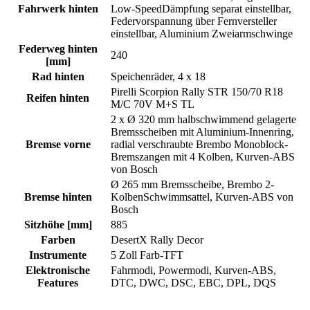
Fahrwerk hinten
Low-SpeedDämpfung separat einstellbar,
Federvorspannung über Fernversteller
einstellbar, Aluminium Zweiarmschwinge
Federweg hinten
240
[mm]
Rad hinten
Speichenräder, 4 x 18
Pirelli Scorpion Rally STR 150/70 R18
Reifen hinten
M/C 70V M+S TL
2 x Ø 320 mm halbschwimmend gelagerte
Bremsscheiben mit Aluminium-Innenring,
Bremse vorne
radial verschraubte Brembo Monoblock-
Bremszangen mit 4 Kolben, Kurven-ABS
von Bosch
Ø 265 mm Bremsscheibe, Brembo 2-
Bremse hinten
KolbenSchwimmsattel, Kurven-ABS von
Bosch
Sitzhöhe [mm]
885
Farben
DesertX Rally Decor
Instrumente
5 Zoll Farb-TFT
Elektronische
Fahrmodi, Powermodi, Kurven-ABS,
Features
DTC, DWC, DSC, EBC, DPL, DQS