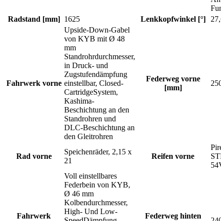
Fu
Radstand [mm]
1625
Lenkkopfwinkel [°]
27,
Upside-Down-Gabel
von KYB mit Ø 48
mm
Standrohrdurchmesser,
in Druck- und
Zugstufendämpfung
Federweg vorne
Fahrwerk vorne
einstellbar, Closed-
25
[mm]
CartridgeSystem,
Kashima-
Beschichtung an den
Standrohren und
DLC-Beschichtung an
den Gleitrohren
Pir
Speichenräder, 2,15 x
Rad vorne
Reifen vorne
ST
21
54
Voll einstellbares
Federbein von KYB,
Ø 46 mm
Kolbendurchmesser,
High- Und Low-
Fahrwerk
Federweg hinten
SpeedDämpfung
24