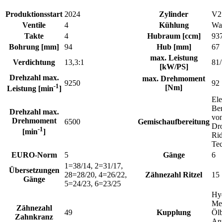
Produktionsstart
2024
Zylinder
V2
Ventile
4
Kühlung
Wa
Takte
4
Hubraum [ccm]
93
Bohrung [mm]
94
Hub [mm]
67
max. Leistung
Verdichtung
13,3:1
81
[kW/PS]
Drehzahl max.
max. Drehmoment
9250
92
-1
[Nm]
Leistung [min
]
Ele
Ben
Drehzahl max.
vo
Drehmoment
6500
Gemischaufbereitung
Dro
-1
[min
]
Ri
Te
EURO-Norm
5
Gänge
6
1=38/14, 2=31/17,
Übersetzungen
28=28/20, 4=26/22,
Zähnezahl Ritzel
15
Gänge
5=24/23, 6=23/25
Hyd
Me
Zähnezahl
49
Kupplung
Öl
Zahnkranz
An