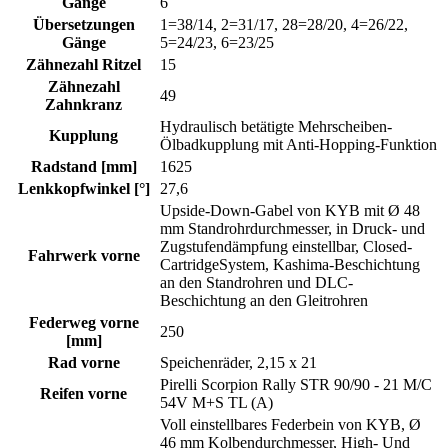
Gänge
6
Übersetzungen
1=38/14, 2=31/17, 28=28/20, 4=26/22,
Gänge
5=24/23, 6=23/25
Zähnezahl Ritzel
15
Zähnezahl
49
Zahnkranz
Hydraulisch betätigte Mehrscheiben-
Kupplung
Ölbadkupplung mit Anti-Hopping-Funktion
Radstand [mm]
1625
Lenkkopfwinkel [°]
27,6
Upside-Down-Gabel von KYB mit Ø 48
mm Standrohrdurchmesser, in Druck- und
Zugstufendämpfung einstellbar, Closed-
Fahrwerk vorne
CartridgeSystem, Kashima-Beschichtung
an den Standrohren und DLC-
Beschichtung an den Gleitrohren
Federweg vorne
250
[mm]
Rad vorne
Speichenräder, 2,15 x 21
Pirelli Scorpion Rally STR 90/90 - 21 M/C
Reifen vorne
54V M+S TL (A)
Voll einstellbares Federbein von KYB, Ø
46 mm Kolbendurchmesser, High- Und