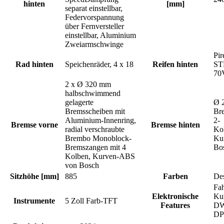
hinten
[mm]
separat einstellbar,
Federvorspannung
über Fernversteller
einstellbar, Aluminium
Zweiarmschwinge
Pir
Rad hinten
Speichenräder, 4 x 18
Reifen hinten
ST
70
2 x Ø 320 mm
halbschwimmend
gelagerte
Ø 
Bremsscheiben mit
Br
Aluminium-Innenring,
2-
Bremse vorne
Bremse hinten
radial verschraubte
Ko
Brembo Monoblock-
Ku
Bremszangen mit 4
Bo
Kolben, Kurven-ABS
von Bosch
Sitzhöhe [mm]
885
Farben
De
Fa
Elektronische
Ku
Instrumente
5 Zoll Farb-TFT
Features
DW
DP