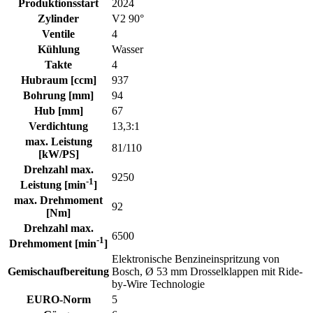
Produktionsstart
2024
Zylinder
V2 90°
Ventile
4
Kühlung
Wasser
Takte
4
Hubraum [ccm]
937
Bohrung [mm]
94
Hub [mm]
67
Verdichtung
13,3:1
max. Leistung
81/110
[kW/PS]
Drehzahl max.
9250
-1
Leistung [min
]
max. Drehmoment
92
[Nm]
Drehzahl max.
6500
-1
Drehmoment [min
]
Elektronische Benzineinspritzung von
Gemischaufbereitung
Bosch, Ø 53 mm Drosselklappen mit Ride-
by-Wire Technologie
EURO-Norm
5