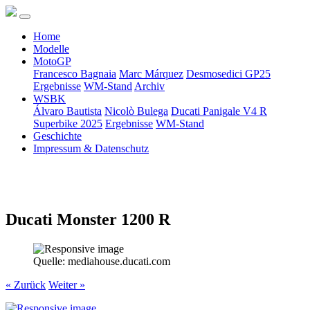
Home
Modelle
MotoGP
Francesco Bagnaia
Marc Márquez
Desmosedici GP25
Ergebnisse
WM-Stand
Archiv
WSBK
Álvaro Bautista
Nicolò Bulega
Ducati Panigale V4 R
Superbike 2025
Ergebnisse
WM-Stand
Geschichte
Impressum & Datenschutz
Ducati Monster 1200 R
Quelle: mediahouse.ducati.com
« Zurück
Weiter »