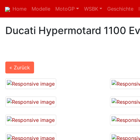
Home
Modelle
MotoGP
WSBK
Geschichte
Ducati Hypermotard 1100 E
« Zurück