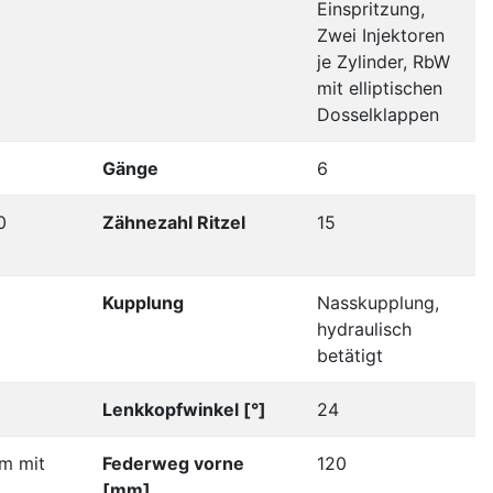
Einspritzung,
Zwei Injektoren
je Zylinder, RbW
mit elliptischen
Dosselklappen
Gänge
6
0
Zähnezahl Ritzel
15
Kupplung
Nasskupplung,
hydraulisch
betätigt
Lenkkopfwinkel [°]
24
mm mit
Federweg vorne
120
[mm]