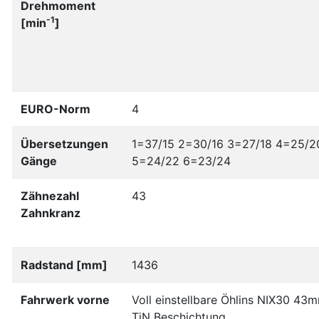
Drehmoment
-1
[min
]
EURO-Norm
4
Übersetzungen
1=37/15 2=30/16 3=27/18 4=25/2
Gänge
5=24/22 6=23/24
Zähnezahl
43
Zahnkranz
Radstand [mm]
1436
Fahrwerk vorne
Voll einstellbare Öhlins NIX30 43
TiN Beschichtung