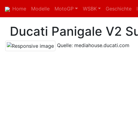
Home
Modelle
MotoGP
WSBK
Geschichte
Ducati Panigale V2 Su
Quelle: mediahouse.ducati.com