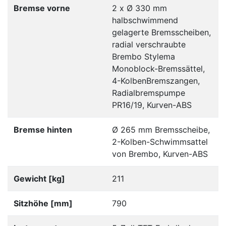
Bremse vorne
2 x Ø 330 mm
halbschwimmend
gelagerte Bremsscheiben,
radial verschraubte
Brembo Stylema
Monoblock-Bremssättel,
4-KolbenBremszangen,
Radialbremspumpe
PR16/19, Kurven-ABS
Bremse hinten
Ø 265 mm Bremsscheibe,
2-Kolben-Schwimmsattel
von Brembo, Kurven-ABS
Gewicht [kg]
211
Sitzhöhe [mm]
790