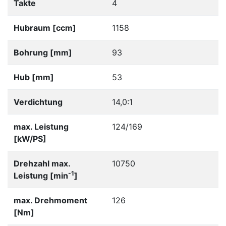
Takte
4
Hubraum [ccm]
1158
Bohrung [mm]
93
Hub [mm]
53
Verdichtung
14,0:1
max. Leistung
124/169
[kW/PS]
Drehzahl max.
10750
-1
Leistung [min
]
max. Drehmoment
126
[Nm]