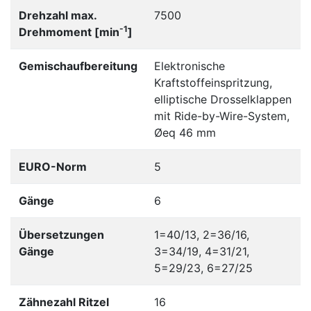
Drehzahl max.
7500
-1
Drehmoment [min
]
Gemischaufbereitung
Elektronische
Kraftstoffeinspritzung,
elliptische Drosselklappen
mit Ride-by-Wire-System,
Øeq 46 mm
EURO-Norm
5
Gänge
6
Übersetzungen
1=40/13, 2=36/16,
Gänge
3=34/19, 4=31/21,
5=29/23, 6=27/25
Zähnezahl Ritzel
16