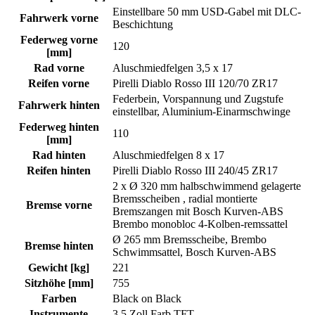
Einstellbare 50 mm USD-Gabel mit DLC-
Fahrwerk vorne
Beschichtung
Federweg vorne
120
[mm]
Rad vorne
Aluschmiedfelgen 3,5 x 17
Reifen vorne
Pirelli Diablo Rosso III 120/70 ZR17
Federbein, Vorspannung und Zugstufe
Fahrwerk hinten
einstellbar, Aluminium-Einarmschwinge
Federweg hinten
110
[mm]
Rad hinten
Aluschmiedfelgen 8 x 17
Reifen hinten
Pirelli Diablo Rosso III 240/45 ZR17
2 x Ø 320 mm halbschwimmend gelagerte
Bremsscheiben , radial montierte
Bremse vorne
Bremszangen mit Bosch Kurven-ABS
Brembo monobloc 4-Kolben-remssattel
Ø 265 mm Bremsscheibe, Brembo
Bremse hinten
Schwimmsattel, Bosch Kurven-ABS
Gewicht [kg]
221
Sitzhöhe [mm]
755
Farben
Black on Black
Instrumente
3,5 Zoll Farb TFT