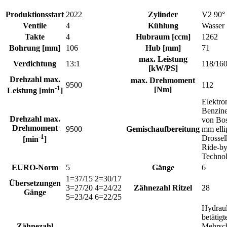
Produktionsstart
2022
Zylinder
V2 90°
Ventile
4
Kühlung
Wasser
Takte
4
Hubraum [ccm]
1262
Bohrung [mm]
106
Hub [mm]
71
max. Leistung
Verdichtung
13:1
118/16
[kW/PS]
Drehzahl max.
max. Drehmoment
9500
112
-1
[Nm]
Leistung [min
]
Elektro
Benzine
Drehzahl max.
von Bo
Drehmoment
9500
Gemischaufbereitung
mm elli
-1
Drossel
[min
]
Ride-b
Technol
EURO-Norm
5
Gänge
6
1=37/15 2=30/17
Übersetzungen
3=27/20 4=24/22
Zähnezahl Ritzel
28
Gänge
5=23/24 6=22/25
Hydraul
betätigt
Zähnezahl
Mehrsc