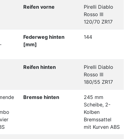
Reifen vorne
Pirelli Diablo
Rosso III
120/70 ZR17
Federweg hinten
144
-
[mm]
Reifen hinten
Pirelli Diablo
Rosso III
180/55 ZR17
mende
Bremse hinten
245 mm
Scheibe, 2-
embo
Kolben
vier
Bremssattel
BS
mit Kurven ABS