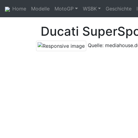
Home
Modelle
MotoGP
WSBK
Geschichte
Ducati SuperSpo
Quelle: mediahouse.d