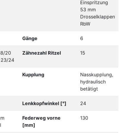
Einspritzung
53 mm
Drosselklappen
RbW
Gänge
6
28/20
Zähnezahl Ritzel
15
=23/24
Kupplung
Nasskupplung,
hydraulisch
betätigt
Lenkkopfwinkel [°]
24
mm
Federweg vorne
130
l
[mm]