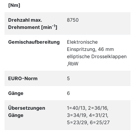
[Nm]
Drehzahl max.
8750
-1
Drehmoment [min
]
Gemischaufbereitung
Elektronische
Einspritzung, 46 mm
elliptische Drosselklappen
,RbW
EURO-Norm
5
Gänge
6
Übersetzungen
1=40/13, 2=36/16,
Gänge
3=34/19, 4=31/21,
5=23/29, 6=25/27