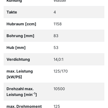
Kühlung
Wasser
Takte
4
Hubraum [ccm]
1158
Bohrung [mm]
83
Hub [mm]
53
Verdichtung
14,0:1
max. Leistung
125/170
[kW/PS]
Drehzahl max.
10500
-1
Leistung [min
]
max. Drehmoment
125