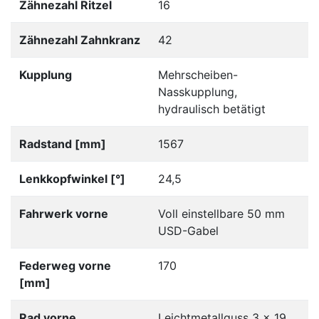
Zähnezahl Ritzel
16
Zähnezahl Zahnkranz
42
Kupplung
Mehrscheiben-
Nasskupplung,
hydraulisch betätigt
Radstand [mm]
1567
Lenkkopfwinkel [°]
24,5
Fahrwerk vorne
Voll einstellbare 50 mm
USD-Gabel
Federweg vorne
170
[mm]
Rad vorne
Leichtmetallguss 3 x 19