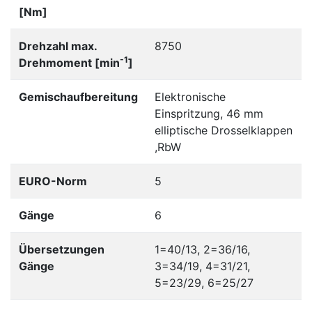
[Nm]
Drehzahl max.
8750
-1
Drehmoment [min
]
Gemischaufbereitung
Elektronische
Einspritzung, 46 mm
elliptische Drosselklappen
,RbW
EURO-Norm
5
Gänge
6
Übersetzungen
1=40/13, 2=36/16,
Gänge
3=34/19, 4=31/21,
5=23/29, 6=25/27