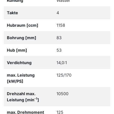
Kühlung
Wasser
Takte
4
Hubraum [ccm]
1158
Bohrung [mm]
83
Hub [mm]
53
Verdichtung
14,0:1
max. Leistung
125/170
[kW/PS]
Drehzahl max.
10500
-1
Leistung [min
]
max. Drehmoment
125