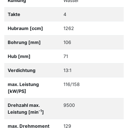
Kühlung
Wasser
Takte
4
Hubraum [ccm]
1262
Bohrung [mm]
106
Hub [mm]
71
Verdichtung
13:1
max. Leistung
116/158
[kW/PS]
Drehzahl max.
9500
-1
Leistung [min
]
max. Drehmoment
129