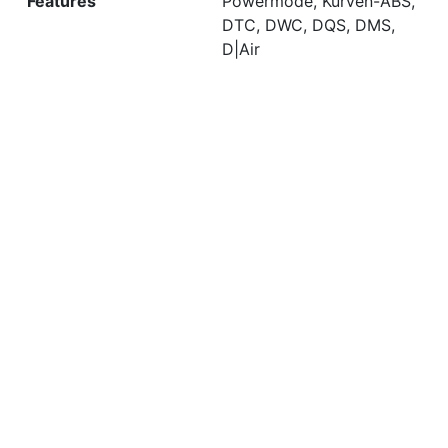
Features
Powermode, Kurven-ABS,
DTC, DWC, DQS, DMS,
D|Air