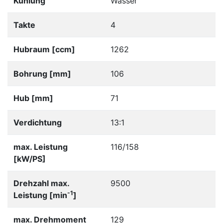
Kühlung
Wasser
Takte
4
Hubraum [ccm]
1262
Bohrung [mm]
106
Hub [mm]
71
Verdichtung
13:1
max. Leistung
116/158
[kW/PS]
Drehzahl max.
9500
-1
Leistung [min
]
max. Drehmoment
129