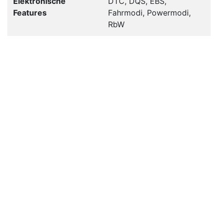
Elektronische
DTC, DQS, EBS,
Features
Fahrmodi, Powermodi,
RbW