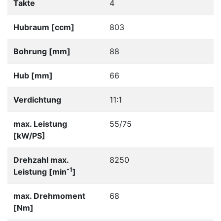
Takte
4
Hubraum [ccm]
803
Bohrung [mm]
88
Hub [mm]
66
Verdichtung
11:1
max. Leistung
55/75
[kW/PS]
Drehzahl max.
8250
-1
Leistung [min
]
max. Drehmoment
68
[Nm]