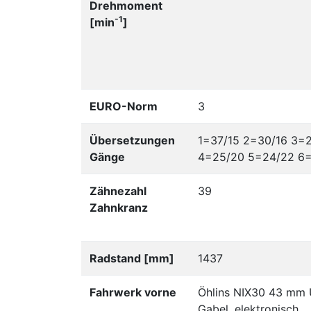
Drehmoment
-1
[min
]
EURO-Norm
3
Übersetzungen
1=37/15 2=30/16 3=2
Gänge
4=25/20 5=24/22 6
Zähnezahl
39
Zahnkranz
Radstand [mm]
1437
Fahrwerk vorne
Öhlins NIX30 43 mm
Gabel, elektronisch