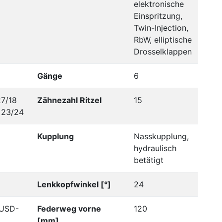
elektronische
Einspritzung,
Twin-Injection,
RbW, elliptische
Drosselklappen
Gänge
6
7/18
Zähnezahl Ritzel
15
=23/24
Kupplung
Nasskupplung,
hydraulisch
betätigt
Lenkkopfwinkel [°]
24
 USD-
Federweg vorne
120
[mm]