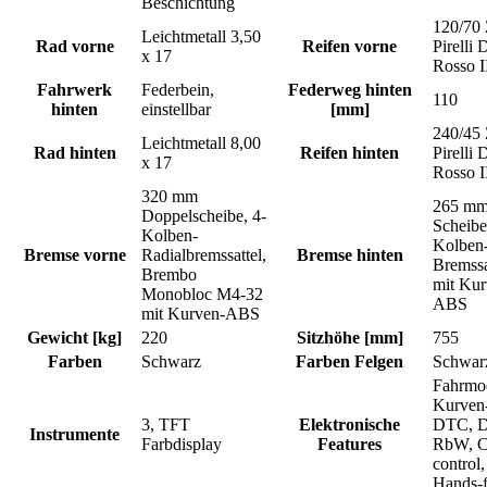
Beschichtung
120/70
Leichtmetall 3,50
Rad vorne
Reifen vorne
Pirelli 
x 17
Rosso I
Fahrwerk
Federbein,
Federweg hinten
110
hinten
einstellbar
[mm]
240/45
Leichtmetall 8,00
Rad hinten
Reifen hinten
Pirelli 
x 17
Rosso I
320 mm
265 m
Doppelscheibe, 4-
Scheibe
Kolben-
Kolben
Bremse vorne
Radialbremssattel,
Bremse hinten
Bremssa
Brembo
mit Kur
Monobloc M4-32
ABS
mit Kurven-ABS
Gewicht [kg]
220
Sitzhöhe [mm]
755
Farben
Schwarz
Farben Felgen
Schwar
Fahrmo
Kurven
3, TFT
Elektronische
DTC, 
Instrumente
Farbdisplay
Features
RbW, C
control,
Hands-f