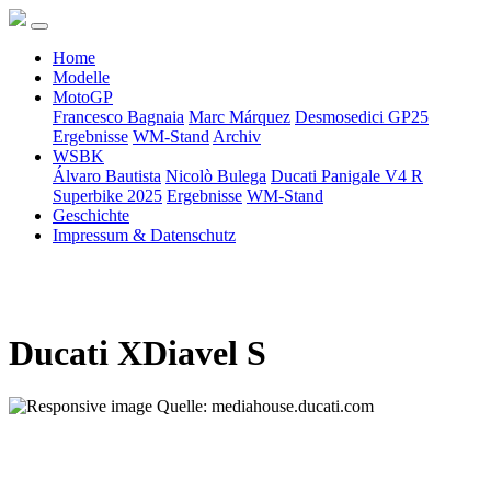
Home
Modelle
MotoGP
Francesco Bagnaia
Marc Márquez
Desmosedici GP25
Ergebnisse
WM-Stand
Archiv
WSBK
Álvaro Bautista
Nicolò Bulega
Ducati Panigale V4 R
Superbike 2025
Ergebnisse
WM-Stand
Geschichte
Impressum & Datenschutz
Ducati XDiavel S
Quelle: mediahouse.ducati.com