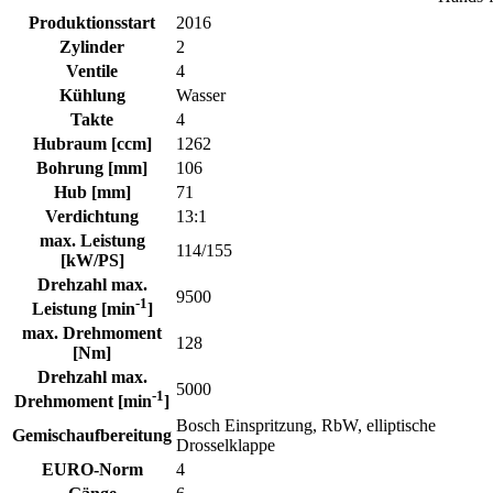
Produktionsstart
2016
Zylinder
2
Ventile
4
Kühlung
Wasser
Takte
4
Hubraum [ccm]
1262
Bohrung [mm]
106
Hub [mm]
71
Verdichtung
13:1
max. Leistung
114/155
[kW/PS]
Drehzahl max.
9500
-1
Leistung [min
]
max. Drehmoment
128
[Nm]
Drehzahl max.
5000
-1
Drehmoment [min
]
Bosch Einspritzung, RbW, elliptische
Gemischaufbereitung
Drosselklappe
EURO-Norm
4