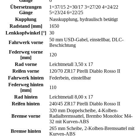
Gänge
6
Übersetzungen
1=37/15 2=30/17 3=27/20 4=24/22
Gänge
5=23/24 6=22/25
Kupplung
Nasskupplung, hydraulisch betätigt
Radstand [mm]
1650
Lenkkopfwinkel [°]
30
50 mm USD-Gabel, einstellbar, DLC-
Fahrwerk vorne
Beschichtung
Federweg vorne
120
[mm]
Rad vorne
Leichtmetall 3,50 x 17
Reifen vorne
120/70 ZR17 Pirelli Diablo Rosso II
Fahrwerk hinten
Federbein, einstellbar
Federweg hinten
110
[mm]
Rad hinten
Leichtmetall 8,00 x 17
Reifen hinten
240/45 ZR17 Pirelli Diablo Rosso II
320 mm Doppelscheibe, 4-Kolben-
Bremse vorne
Radialbremssattel, Brembo Monobloc M4-
32 mit Kurven-ABS
265 mm Scheibe, 2-Kolben-Bremssattel mit
Bremse hinten
Kurven-ABS