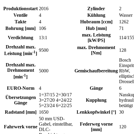
Produktionsstart
2016
Zylinder
2
Ventile
4
Kühlung
Wasser
Takte
4
Hubraum [ccm]
1262
Bohrung [mm]
106
Hub [mm]
71
max. Leistung
Verdichtung
13:1
114/15
[kW/PS]
Drehzahl max.
max. Drehmoment
9500
128
-1
[Nm]
Leistung [min
]
Bosch
Drehzahl max.
Einspri
Drehmoment
5000
Gemischaufbereitung
RbW,
-1
elliptis
[min
]
Drossel
EURO-Norm
4
Gänge
6
1=37/15 2=30/17
Nassku
Übersetzungen
3=27/20 4=24/22
Kupplung
hydraul
Gänge
5=23/24 6=22/25
betätigt
Radstand [mm]
1650
Lenkkopfwinkel [°]
30
50 mm USD-
Gabel, einstellbar,
Federweg vorne
Fahrwerk vorne
120
DLC-
[mm]