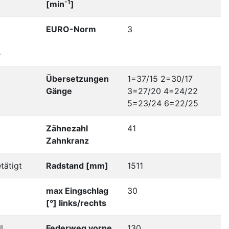
-1
[min
]
EURO-Norm
3
e
Übersetzungen
1=37/15 2=30/17
Gänge
3=27/20 4=24/22
5=23/24 6=22/25
Zähnezahl
41
Zahnkranz
tätigt
Radstand [mm]
1511
max Eingschlag
30
[°] links/rechts
l
Federweg vorne
130