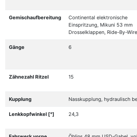
Gemischaufbereitung
Continental elektronische
Einspritzung, Mikuni 53 mm
Drosselklappen, Ride-By-Wir
Gänge
6
Zähnezahl Ritzel
15
Kupplung
Nasskupplung, hydraulisch be
Lenkkopfwinkel [°]
24,3
Fahrwerk vorne
Öhlins 48 mm USD-Gabel, vol