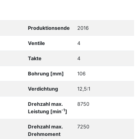
Produktionsende
2016
Ventile
4
Takte
4
Bohrung [mm]
106
Verdichtung
12,5:1
Drehzahl max.
8750
-1
Leistung [min
]
Drehzahl max.
7250
Drehmoment