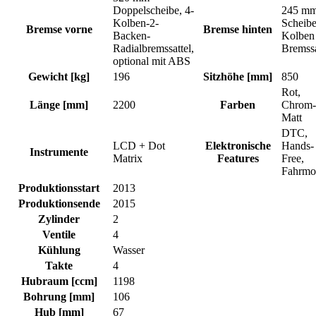
Doppelscheibe, 4-
245 m
Kolben-2-
Scheibe
Bremse vorne
Bremse hinten
Backen-
Kolben
Radialbremssattel,
Bremssa
optional mit ABS
Gewicht [kg]
196
Sitzhöhe [mm]
850
Rot,
Länge [mm]
2200
Farben
Chrom-
Matt
DTC,
LCD + Dot
Elektronische
Hands-
Instrumente
Matrix
Features
Free,
Fahrmo
Produktionsstart
2013
Produktionsende
2015
Zylinder
2
Ventile
4
Kühlung
Wasser
Takte
4
Hubraum [ccm]
1198
Bohrung [mm]
106
Hub [mm]
67