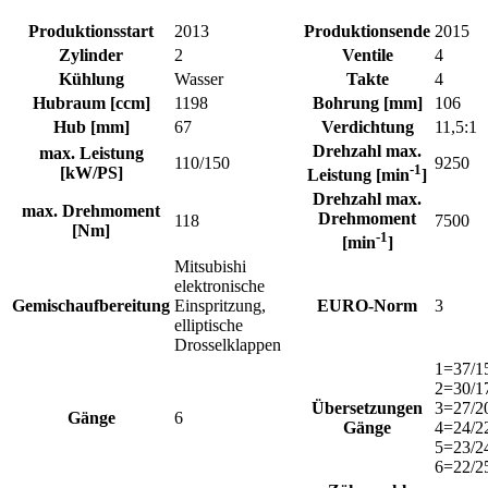
Produktionsstart
2013
Produktionsende
2015
Zylinder
2
Ventile
4
Kühlung
Wasser
Takte
4
Hubraum [ccm]
1198
Bohrung [mm]
106
Hub [mm]
67
Verdichtung
11,5:1
Drehzahl max.
max. Leistung
110/150
9250
-1
[kW/PS]
Leistung [min
]
Drehzahl max.
max. Drehmoment
Drehmoment
118
7500
[Nm]
-1
[min
]
Mitsubishi
elektronische
Gemischaufbereitung
Einspritzung,
EURO-Norm
3
elliptische
Drosselklappen
1=37/1
2=30/1
Übersetzungen
3=27/2
Gänge
6
Gänge
4=24/2
5=23/2
6=22/2