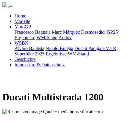
Home
Modelle
MotoGP
Francesco Bagnaia
Marc Márquez
Desmosedici GP25
Ergebnisse
WM-Stand
Archiv
WSBK
Álvaro Bautista
Nicolò Bulega
Ducati Panigale V4 R
Superbike 2025
Ergebnisse
WM-Stand
Geschichte
Impressum & Datenschutz
Ducati Multistrada 1200
Quelle: mediahouse.ducati.com