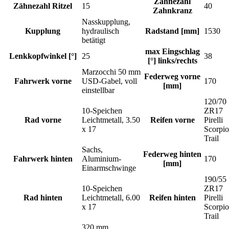
Zähnezahl
Zähnezahl Ritzel
15
40
Zahnkranz
Nasskupplung,
Kupplung
hydraulisch
Radstand [mm]
1530
betätigt
max Eingschlag
Lenkkopfwinkel [°]
25
38
[°] links/rechts
Marzocchi 50 mm
Federweg vorne
Fahrwerk vorne
USD-Gabel, voll
170
[mm]
einstellbar
120/70
10-Speichen
ZR17
Rad vorne
Leichtmetall, 3.50
Reifen vorne
Pirelli
x 17
Scorpi
Trail
Sachs,
Federweg hinten
Fahrwerk hinten
Aluminium-
170
[mm]
Einarmschwinge
190/55
10-Speichen
ZR17
Rad hinten
Leichtmetall, 6.00
Reifen hinten
Pirelli
x 17
Scorpi
Trail
320 mm