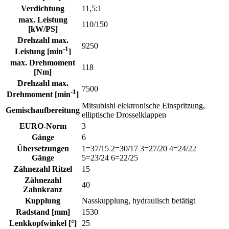
Verdichtung
11,5:1
max. Leistung
110/150
[kW/PS]
Drehzahl max.
9250
-1
Leistung [min
]
max. Drehmoment
118
[Nm]
Drehzahl max.
7500
-1
Drehmoment [min
]
Mitsubishi elektronische Einspritzung,
Gemischaufbereitung
elliptische Drosselklappen
EURO-Norm
3
Gänge
6
Übersetzungen
1=37/15 2=30/17 3=27/20 4=24/22
Gänge
5=23/24 6=22/25
Zähnezahl Ritzel
15
Zähnezahl
40
Zahnkranz
Kupplung
Nasskupplung, hydraulisch betätigt
Radstand [mm]
1530
Lenkkopfwinkel [°]
25