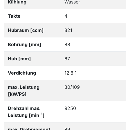
Kühlung
Wasser
Takte
4
Hubraum [ccm]
821
Bohrung [mm]
88
Hub [mm]
67
Verdichtung
12,8:1
max. Leistung
80/109
[kW/PS]
Drehzahl max.
9250
-1
Leistung [min
]
max. Drehmoment
89