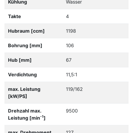
Kühlung
Wasser
Takte
4
Hubraum [ccm]
1198
Bohrung [mm]
106
Hub [mm]
67
Verdichtung
11,5:1
max. Leistung
119/162
[kW/PS]
Drehzahl max.
9500
-1
Leistung [min
]
max. Drehmoment
127