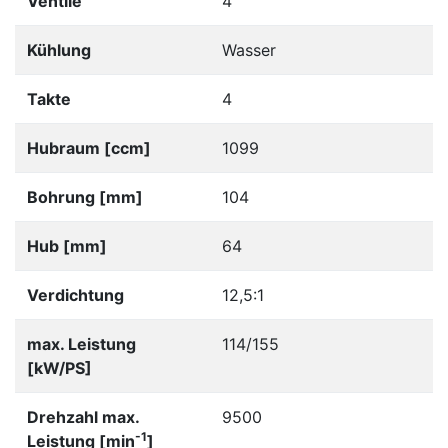
Ventile
4
Kühlung
Wasser
Takte
4
Hubraum [ccm]
1099
Bohrung [mm]
104
Hub [mm]
64
Verdichtung
12,5:1
max. Leistung
114/155
[kW/PS]
Drehzahl max.
9500
-1
Leistung [min
]