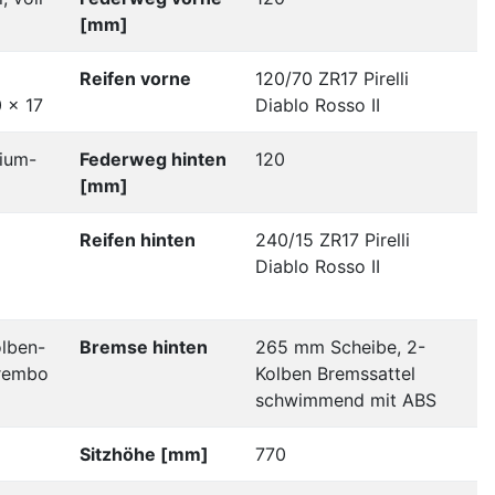
[mm]
Reifen vorne
120/70 ZR17 Pirelli
0 x 17
Diablo Rosso II
nium-
Federweg hinten
120
[mm]
Reifen hinten
240/15 ZR17 Pirelli
Diablo Rosso II
lben-
Bremse hinten
265 mm Scheibe, 2-
Brembo
Kolben Bremssattel
schwimmend mit ABS
Sitzhöhe [mm]
770