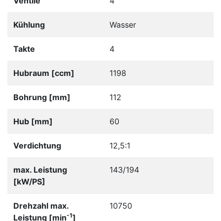
Ventile
4
Kühlung
Wasser
Takte
4
Hubraum [ccm]
1198
Bohrung [mm]
112
Hub [mm]
60
Verdichtung
12,5:1
max. Leistung
143/194
[kW/PS]
Drehzahl max.
10750
-1
Leistung [min
]