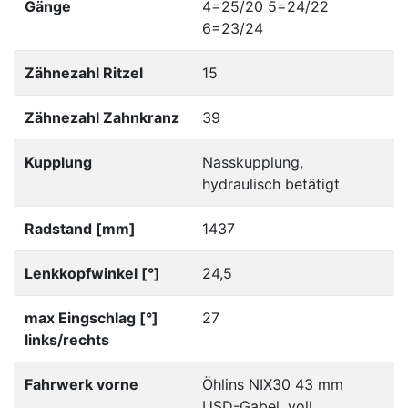
Gänge
4=25/20 5=24/22
6=23/24
Zähnezahl Ritzel
15
Zähnezahl Zahnkranz
39
Kupplung
Nasskupplung,
hydraulisch betätigt
Radstand [mm]
1437
Lenkkopfwinkel [°]
24,5
max Eingschlag [°]
27
links/rechts
Fahrwerk vorne
Öhlins NIX30 43 mm
USD-Gabel, voll