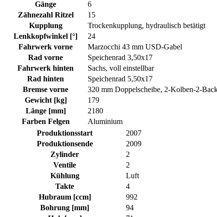
Gänge
6
Zähnezahl Ritzel
15
Kupplung
Trockenkupplung, hydraulisch betätigt
Lenkkopfwinkel [°]
24
Fahrwerk vorne
Marzocchi 43 mm USD-Gabel
Rad vorne
Speichenrad 3,50x17
Fahrwerk hinten
Sachs, voll einstellbar
Rad hinten
Speichenrad 5,50x17
Bremse vorne
320 mm Doppelscheibe, 2-Kolben-2-Back
Gewicht [kg]
179
Länge [mm]
2180
Farben Felgen
Aluminium
Produktionsstart
2007
Produktionsende
2009
Zylinder
2
Ventile
2
Kühlung
Luft
Takte
4
Hubraum [ccm]
992
Bohrung [mm]
94