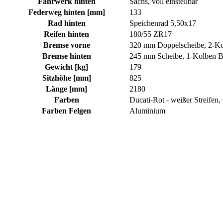
Fahrwerk hinten
Sachs, voll einstellbar
Federweg hinten [mm]
133
Rad hinten
Speichenrad 5,50x17
Reifen hinten
180/55 ZR17
Bremse vorne
320 mm Doppelscheibe, 2-Ko
Bremse hinten
245 mm Scheibe, 1-Kolben B
Gewicht [kg]
179
Sitzhöhe [mm]
825
Länge [mm]
2180
Farben
Ducati-Rot - weißer Streifen,
Farben Felgen
Aluminium