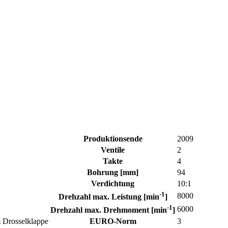
Produktionsende
2009
Ventile
2
Takte
4
Bohrung [mm]
94
Verdichtung
10:1
-1
8000
Drehzahl max. Leistung [min
]
-1
6000
Drehzahl max. Drehmoment [min
]
m Drosselklappe
EURO-Norm
3