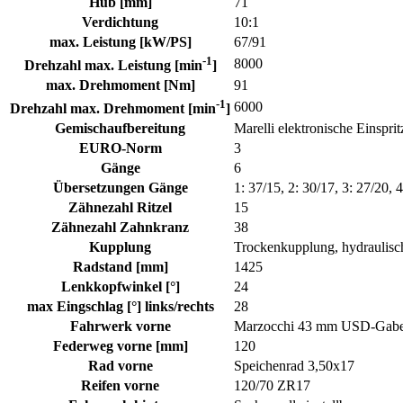
Hub [mm]
71
Verdichtung
10:1
max. Leistung [kW/PS]
67/91
-1
8000
Drehzahl max. Leistung [min
]
max. Drehmoment [Nm]
91
-1
6000
Drehzahl max. Drehmoment [min
]
Gemischaufbereitung
Marelli elektronische Einspr
EURO-Norm
3
Gänge
6
Übersetzungen Gänge
1: 37/15, 2: 30/17, 3: 27/20, 
Zähnezahl Ritzel
15
Zähnezahl Zahnkranz
38
Kupplung
Trockenkupplung, hydraulisch
Radstand [mm]
1425
Lenkkopfwinkel [°]
24
max Eingschlag [°] links/rechts
28
Fahrwerk vorne
Marzocchi 43 mm USD-Gabe
Federweg vorne [mm]
120
Rad vorne
Speichenrad 3,50x17
Reifen vorne
120/70 ZR17