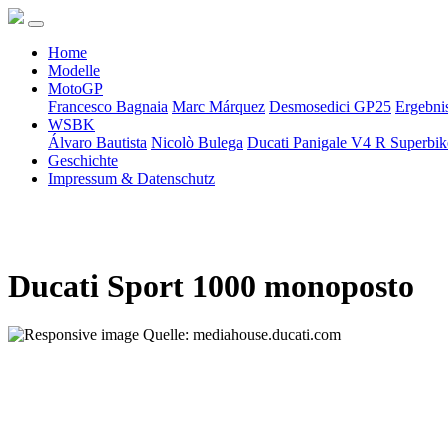
Home
Modelle
MotoGP
Francesco Bagnaia
Marc Márquez
Desmosedici GP25
Ergebni
WSBK
Álvaro Bautista
Nicolò Bulega
Ducati Panigale V4 R Superbi
Geschichte
Impressum & Datenschutz
Ducati Sport 1000 monoposto
Quelle: mediahouse.ducati.com