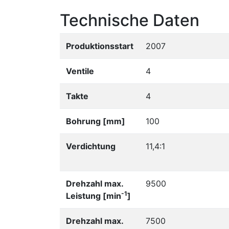
Technische Daten
Produktionsstart
2007
Ventile
4
Takte
4
Bohrung [mm]
100
Verdichtung
11,4:1
Drehzahl max.
9500
-1
Leistung [min
]
Drehzahl max.
7500