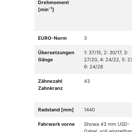
Drehmoment
-1
[min
]
EURO-Norm
3
Übersetzungen
1: 37/15, 2: 30/17, 3:
Gänge
27/20, 4: 24/22, 5: 2
6: 24/28
Zähnezahl
43
Zahnkranz
Radstand [mm]
1440
Fahrwerk vorne
Showa 43 mm USD-
Gabel, voll einstellbar