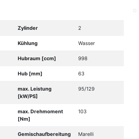
Zylinder
2
Kühlung
Wasser
Hubraum [ccm]
998
Hub [mm]
63
max. Leistung
95/129
[kW/PS]
max. Drehmoment
103
[Nm]
Gemischaufbereitung
Marelli