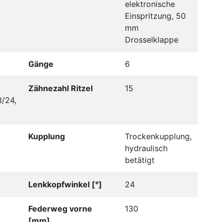
elektronische
Einspritzung, 50
mm
Drosselklappe
Gänge
6
Zähnezahl Ritzel
15
3/24,
Kupplung
Trockenkupplung,
hydraulisch
betätigt
Lenkkopfwinkel [°]
24
Federweg vorne
130
[mm]