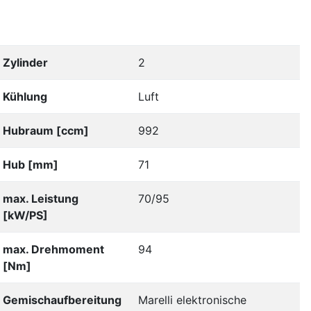
Zylinder
2
Kühlung
Luft
Hubraum [ccm]
992
Hub [mm]
71
max. Leistung
70/95
[kW/PS]
max. Drehmoment
94
[Nm]
Gemischaufbereitung
Marelli elektronische