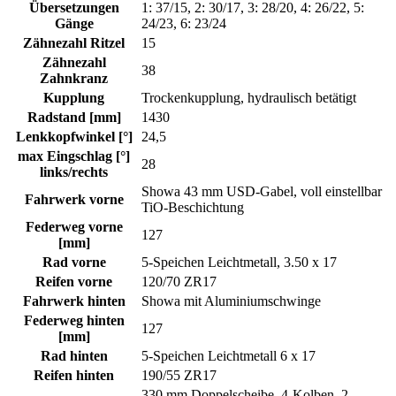
Übersetzungen
1: 37/15, 2: 30/17, 3: 28/20, 4: 26/22, 5:
Gänge
24/23, 6: 23/24
Zähnezahl Ritzel
15
Zähnezahl
38
Zahnkranz
Kupplung
Trockenkupplung, hydraulisch betätigt
Radstand [mm]
1430
Lenkkopfwinkel [°]
24,5
max Eingschlag [°]
28
links/rechts
Showa 43 mm USD-Gabel, voll einstellbar
Fahrwerk vorne
TiO-Beschichtung
Federweg vorne
127
[mm]
Rad vorne
5-Speichen Leichtmetall, 3.50 x 17
Reifen vorne
120/70 ZR17
Fahrwerk hinten
Showa mit Aluminiumschwinge
Federweg hinten
127
[mm]
Rad hinten
5-Speichen Leichtmetall 6 x 17
Reifen hinten
190/55 ZR17
330 mm Doppelscheibe, 4-Kolben, 2-