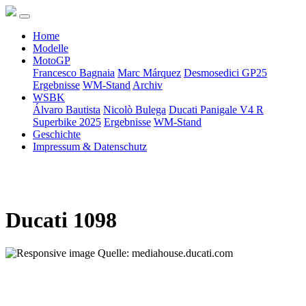
Home
Modelle
MotoGP
Francesco Bagnaia
Marc Márquez
Desmosedici GP25
Ergebnisse
WM-Stand
Archiv
WSBK
Álvaro Bautista
Nicolò Bulega
Ducati Panigale V4 R
Superbike 2025
Ergebnisse
WM-Stand
Geschichte
Impressum & Datenschutz
Ducati 1098
Quelle: mediahouse.ducati.com