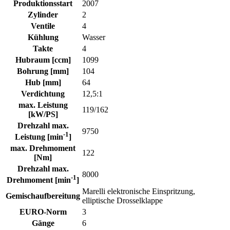
Produktionsstart
2007
Zylinder
2
Ventile
4
Kühlung
Wasser
Takte
4
Hubraum [ccm]
1099
Bohrung [mm]
104
Hub [mm]
64
Verdichtung
12,5:1
max. Leistung
119/162
[kW/PS]
Drehzahl max.
9750
-1
Leistung [min
]
max. Drehmoment
122
[Nm]
Drehzahl max.
8000
-1
Drehmoment [min
]
Marelli elektronische Einspritzung,
Gemischaufbereitung
elliptische Drosselklappe
EURO-Norm
3
Gänge
6