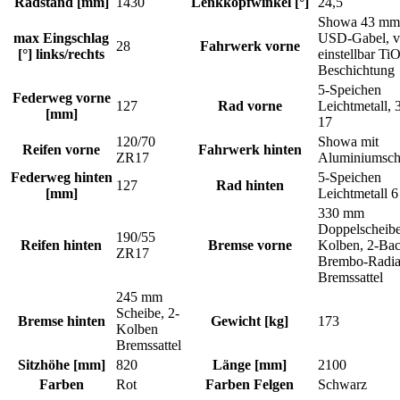
Radstand [mm]
1430
Lenkkopfwinkel [°]
24,5
Showa 43 mm
max Eingschlag
USD-Gabel, v
28
Fahrwerk vorne
[°] links/rechts
einstellbar TiO
Beschichtung
5-Speichen
Federweg vorne
127
Rad vorne
Leichtmetall, 
[mm]
17
120/70
Showa mit
Reifen vorne
Fahrwerk hinten
ZR17
Aluminiumsc
Federweg hinten
5-Speichen
127
Rad hinten
[mm]
Leichtmetall 6
330 mm
Doppelscheibe
190/55
Reifen hinten
Bremse vorne
Kolben, 2-Ba
ZR17
Brembo-Radia
Bremssattel
245 mm
Scheibe, 2-
Bremse hinten
Gewicht [kg]
173
Kolben
Bremssattel
Sitzhöhe [mm]
820
Länge [mm]
2100
Farben
Rot
Farben Felgen
Schwarz