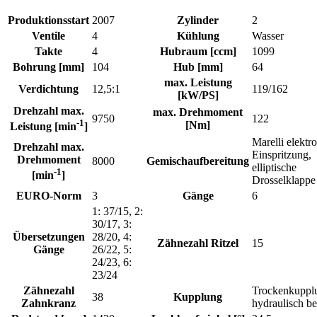
Produktionsstart
2007
Zylinder
2
Ventile
4
Kühlung
Wasser
Takte
4
Hubraum [ccm]
1099
Bohrung [mm]
104
Hub [mm]
64
max. Leistung
Verdichtung
12,5:1
119/162
[kW/PS]
Drehzahl max.
max. Drehmoment
9750
122
-1
[Nm]
Leistung [min
]
Marelli elektr
Drehzahl max.
Einspritzung,
Drehmoment
8000
Gemischaufbereitung
elliptische
-1
[min
]
Drosselklappe
EURO-Norm
3
Gänge
6
1: 37/15, 2:
30/17, 3:
Übersetzungen
28/20, 4:
Zähnezahl Ritzel
15
Gänge
26/22, 5:
24/23, 6:
23/24
Zähnezahl
Trockenkuppl
38
Kupplung
Zahnkranz
hydraulisch be