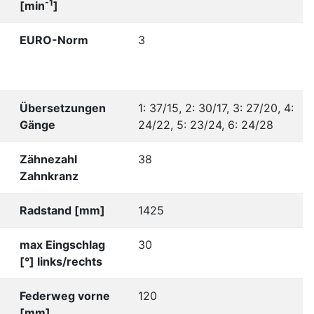
-1
[min
]
EURO-Norm
3
Übersetzungen
1: 37/15, 2: 30/17, 3: 27/20, 4:
Gänge
24/22, 5: 23/24, 6: 24/28
Zähnezahl
38
Zahnkranz
Radstand [mm]
1425
max Eingschlag
30
[°] links/rechts
Federweg vorne
120
[mm]