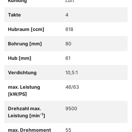
Kühlung
Luft
Takte
4
Hubraum [ccm]
618
Bohrung [mm]
80
Hub [mm]
61
Verdichtung
10,5:1
max. Leistung
46/63
[kW/PS]
Drehzahl max.
9500
-1
Leistung [min
]
max. Drehmoment
55