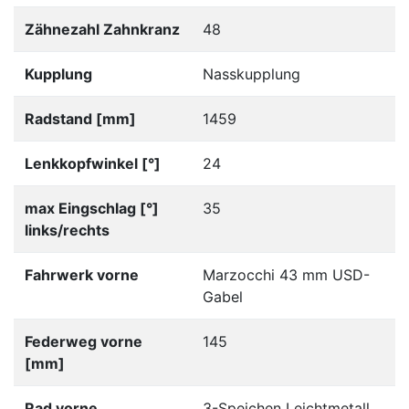
Zähnezahl Zahnkranz
48
Kupplung
Nasskupplung
Radstand [mm]
1459
Lenkkopfwinkel [°]
24
max Eingschlag [°]
35
links/rechts
Fahrwerk vorne
Marzocchi 43 mm USD-
Gabel
Federweg vorne
145
[mm]
Rad vorne
3-Speichen Leichtmetall