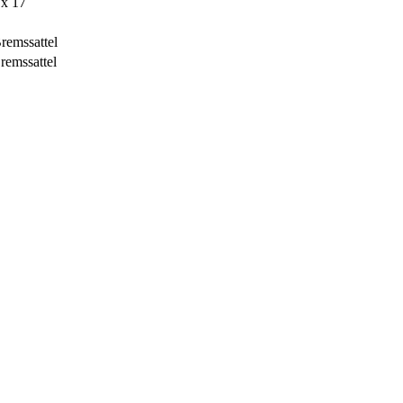
 x 17
remssattel
remssattel