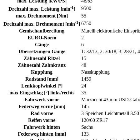
max. Leistung [kW/PS]
46/63
-1
9500
Drehzahl max. Leistung [min
]
max. Drehmoment [Nm]
55
-1
6750
Drehzahl max. Drehmoment [min
]
Gemischaufbereitung
Marelli elektronische Einspr
EURO-Norm
2
Gänge
6
Übersetzungen Gänge
1: 32/13, 2: 30/18, 3: 28/21, 
Zähnezahl Ritzel
15
Zähnezahl Zahnkranz
48
Kupplung
Nasskupplung
Radstand [mm]
1459
Lenkkopfwinkel [°]
24
max Eingschlag [°] links/rechts
35
Fahrwerk vorne
Marzocchi 43 mm USD-Gabe
Federweg vorne [mm]
145
Rad vorne
3-Speichen Leichtmetall 3.50
Reifen vorne
120/60 ZR17
Fahrwerk hinten
Sachs
Federweg hinten [mm]
133