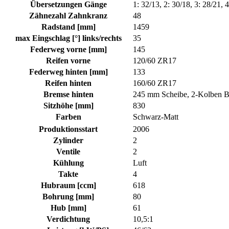
Übersetzungen Gänge
1: 32/13, 2: 30/18, 3: 28/21, 
Zähnezahl Zahnkranz
48
Radstand [mm]
1459
max Eingschlag [°] links/rechts
35
Federweg vorne [mm]
145
Reifen vorne
120/60 ZR17
Federweg hinten [mm]
133
Reifen hinten
160/60 ZR17
Bremse hinten
245 mm Scheibe, 2-Kolben B
Sitzhöhe [mm]
830
Farben
Schwarz-Matt
Produktionsstart
2006
Zylinder
2
Ventile
2
Kühlung
Luft
Takte
4
Hubraum [ccm]
618
Bohrung [mm]
80
Hub [mm]
61
Verdichtung
10,5:1