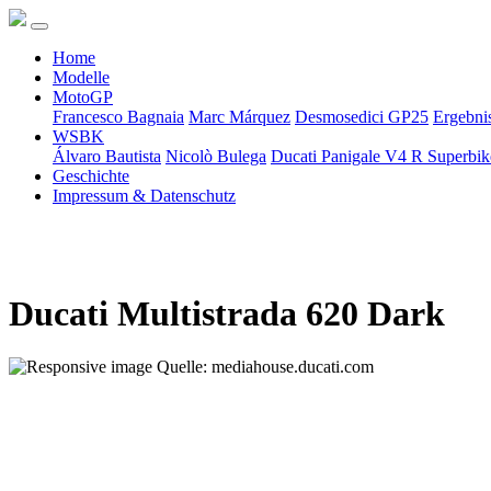
Home
Modelle
MotoGP
Francesco Bagnaia
Marc Márquez
Desmosedici GP25
Ergebni
WSBK
Álvaro Bautista
Nicolò Bulega
Ducati Panigale V4 R Superbi
Geschichte
Impressum & Datenschutz
Ducati Multistrada 620 Dark
Quelle: mediahouse.ducati.com