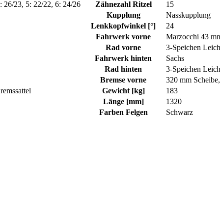
4: 26/23, 5: 22/22, 6: 24/26
Zähnezahl Ritzel
15
Kupplung
Nasskupplung
Lenkkopfwinkel [°]
24
Fahrwerk vorne
Marzocchi 43 m
Rad vorne
3-Speichen Leich
Fahrwerk hinten
Sachs
Rad hinten
3-Speichen Leich
Bremse vorne
320 mm Scheibe,
remssattel
Gewicht [kg]
183
Länge [mm]
1320
Farben Felgen
Schwarz