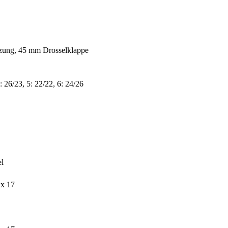
itzung, 45 mm Drosselklappe
4: 26/23, 5: 22/22, 6: 24/26
l
 x 17