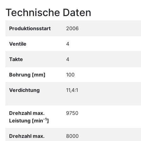
Technische Daten
Produktionsstart
2006
Ventile
4
Takte
4
Bohrung [mm]
100
Verdichtung
11,4:1
Drehzahl max.
9750
-1
Leistung [min
]
Drehzahl max.
8000