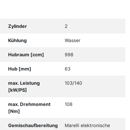
Zylinder
2
Kühlung
Wasser
Hubraum [ccm]
998
Hub [mm]
63
max. Leistung
103/140
[kW/PS]
max. Drehmoment
108
[Nm]
Gemischaufbereitung
Marelli elektronische