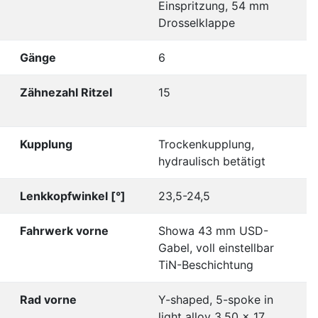
Einspritzung, 54 mm
Drosselklappe
Gänge
6
Zähnezahl Ritzel
15
Kupplung
Trockenkupplung,
hydraulisch betätigt
Lenkkopfwinkel [°]
23,5-24,5
Fahrwerk vorne
Showa 43 mm USD-
Gabel, voll einstellbar
TiN-Beschichtung
Rad vorne
Y-shaped, 5-spoke in
light alloy 3.50 x 17