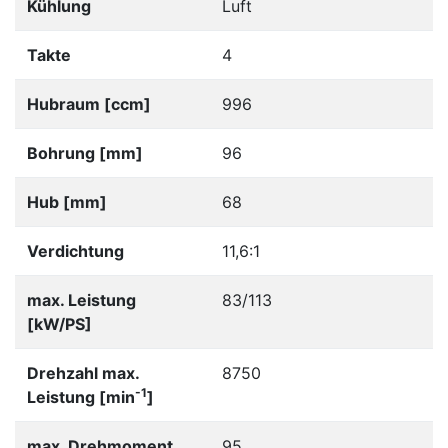
Kühlung
Luft
Takte
4
Hubraum [ccm]
996
Bohrung [mm]
96
Hub [mm]
68
Verdichtung
11,6:1
max. Leistung
83/113
[kW/PS]
Drehzahl max.
8750
-1
Leistung [min
]
max. Drehmoment
95