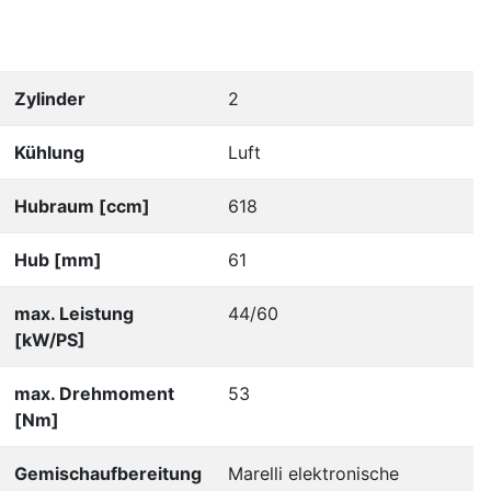
Zylinder
2
Kühlung
Luft
Hubraum [ccm]
618
Hub [mm]
61
max. Leistung
44/60
[kW/PS]
max. Drehmoment
53
[Nm]
Gemischaufbereitung
Marelli elektronische