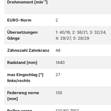
-1
Drehmoment [min
]
EURO-Norm
2
Übersetzungen
1: 40/16, 2: 36/21, 3: 32/24,
Gänge
4: 29/27, 5: 28/29
Zähnezahl Zahnkranz
48
Radstand [mm]
1440
max Eingschlag [°]
27
links/rechts
Federweg vorne
130
[mm]
Reifen vorne
120/60 ZR17