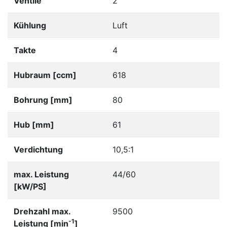
Ventile
2
Kühlung
Luft
Takte
4
Hubraum [ccm]
618
Bohrung [mm]
80
Hub [mm]
61
Verdichtung
10,5:1
max. Leistung
44/60
[kW/PS]
Drehzahl max.
9500
-1
Leistung [min
]