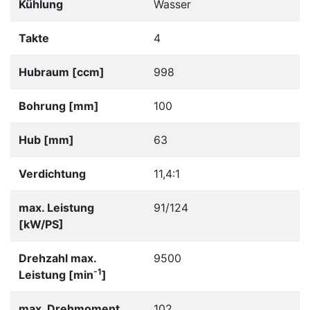
Kühlung
Wasser
Takte
4
Hubraum [ccm]
998
Bohrung [mm]
100
Hub [mm]
63
Verdichtung
11,4:1
max. Leistung
91/124
[kW/PS]
Drehzahl max.
9500
-1
Leistung [min
]
max. Drehmoment
102