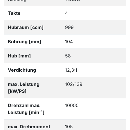
Takte
4
Hubraum [ccm]
999
Bohrung [mm]
104
Hub [mm]
58
Verdichtung
12,3:1
max. Leistung
102/139
[kW/PS]
Drehzahl max.
10000
-1
Leistung [min
]
max. Drehmoment
105