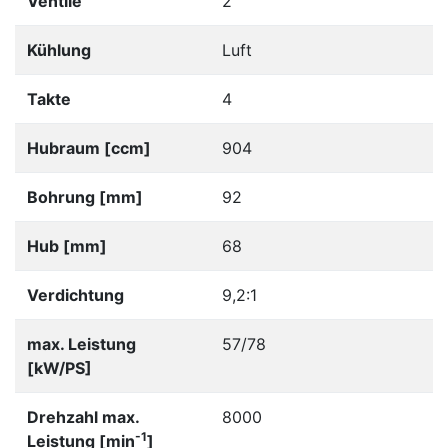
Ventile
2
Kühlung
Luft
Takte
4
Hubraum [ccm]
904
Bohrung [mm]
92
Hub [mm]
68
Verdichtung
9,2:1
max. Leistung
57/78
[kW/PS]
Drehzahl max.
8000
-1
Leistung [min
]