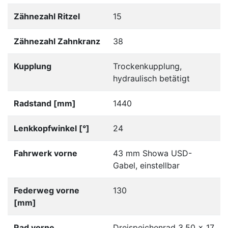
Zähnezahl Ritzel
15
Zähnezahl Zahnkranz
38
Kupplung
Trockenkupplung,
hydraulisch betätigt
Radstand [mm]
1440
Lenkkopfwinkel [°]
24
Fahrwerk vorne
43 mm Showa USD-
Gabel, einstellbar
Federweg vorne
130
[mm]
Rad vorne
Dreispeichenrad 3.50 x 17