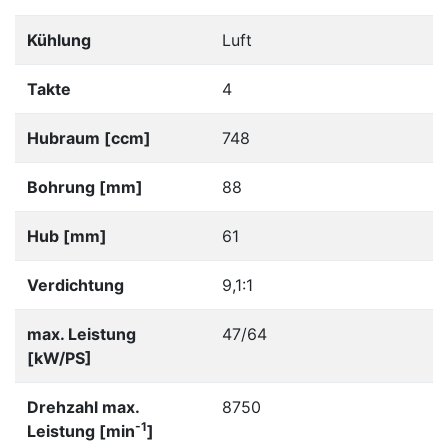
Kühlung
Luft
Takte
4
Hubraum [ccm]
748
Bohrung [mm]
88
Hub [mm]
61
Verdichtung
9,1:1
max. Leistung
47/64
[kW/PS]
Drehzahl max.
8750
-1
Leistung [min
]