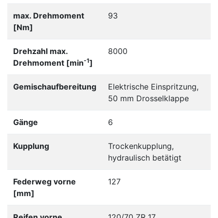
max. Drehmoment
93
[Nm]
Drehzahl max.
8000
-1
Drehmoment [min
]
Gemischaufbereitung
Elektrische Einspritzung,
50 mm Drosselklappe
Gänge
6
Kupplung
Trockenkupplung,
hydraulisch betätigt
Federweg vorne
127
[mm]
Reifen vorne
120/70 ZR 17