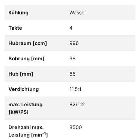
Kühlung
Wasser
Takte
4
Hubraum [ccm]
996
Bohrung [mm]
98
Hub [mm]
66
Verdichtung
11,5:1
max. Leistung
82/112
[kW/PS]
Drehzahl max.
8500
-1
Leistung [min
]