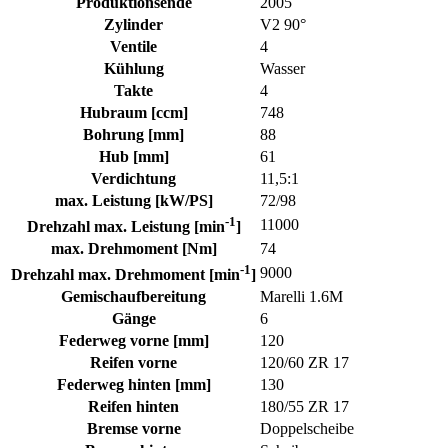
Produktionsende
2005
Zylinder
V2 90°
Ventile
4
Kühlung
Wasser
Takte
4
Hubraum [ccm]
748
Bohrung [mm]
88
Hub [mm]
61
Verdichtung
11,5:1
max. Leistung [kW/PS]
72/98
-1
11000
Drehzahl max. Leistung [min
]
max. Drehmoment [Nm]
74
-1
9000
Drehzahl max. Drehmoment [min
]
Gemischaufbereitung
Marelli 1.6M
Gänge
6
Federweg vorne [mm]
120
Reifen vorne
120/60 ZR 17
Federweg hinten [mm]
130
Reifen hinten
180/55 ZR 17
Bremse vorne
Doppelscheibe