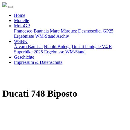
Home
Modelle
MotoGP
Francesco Bagnaia
Marc Márquez
Desmosedici GP25
Ergebnisse
WM-Stand
Archiv
WSBK
Álvaro Bautista
Nicolò Bulega
Ducati Panigale V4 R
Superbike 2025
Ergebnisse
WM-Stand
Geschichte
Impressum & Datenschutz
Ducati 748 Biposto