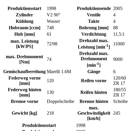
Produktionsstart
1998
Produktionsende
2005
Zylinder
V2 90°
Ventile
4
Kühlung
Wasser
Takte
4
Hubraum [ccm]
748
Bohrung [mm]
88
Hub [mm]
61
Verdichtung
11,5:1
Drehzahl max.
max. Leistung
72/98
11000
-1
[kW/PS]
Leistung [min
]
Drehzahl max.
max. Drehmoment
Drehmoment
74
9000
[Nm]
-1
[min
]
Gemischaufbereitung
Marelli 1.6M
Gänge
6
Federweg vorne
120/60
120
Reifen vorne
[mm]
ZR 17
Federweg hinten
180/55
130
Reifen hinten
[mm]
ZR 17
Bremse vorne
Doppelscheibe
Bremse hinten
Scheibe
max.
Gewicht [kg]
218
Geschwindigkeit
245
[km/h]
Produktionsstart
1998