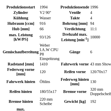
Produktionsstart
1994
Produktionsende
1996
Zylinder
V2 90°
Ventile
4
Kühlung
Wasser
Takte
4
Hubraum [ccm]
916
Bohrung [mm]
94
Hub [mm]
66
Verdichtung
11:1
Drehzahl max.
max. Leistung
93/126
10000
-1
[kW/PS]
Leistung [min
]
Weber
I.A.W CPU
Gemischaufbereitung
Gänge
6
P8
Einspritzung
Radstand [mm]
1410
Fahrwerk vorne
43 mm Show
Federweg vorne
120
Reifen vorne
120/70x17
[mm]
Federweg hinten
Fahrwerk hinten
Öhlins
130
[mm]
320 mm
Reifen hinten
180/55x17
Bremse vorne
Doppelschei
220 mm
Bremse hinten
Gewicht [kg]
192
Scheibe
max.