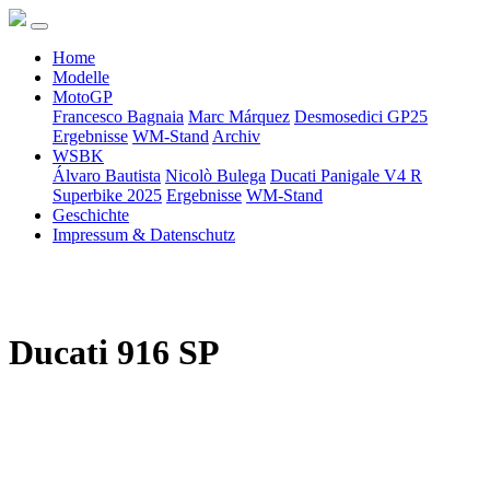
Home
Modelle
MotoGP
Francesco Bagnaia
Marc Márquez
Desmosedici GP25
Ergebnisse
WM-Stand
Archiv
WSBK
Álvaro Bautista
Nicolò Bulega
Ducati Panigale V4 R
Superbike 2025
Ergebnisse
WM-Stand
Geschichte
Impressum & Datenschutz
Ducati 916 SP