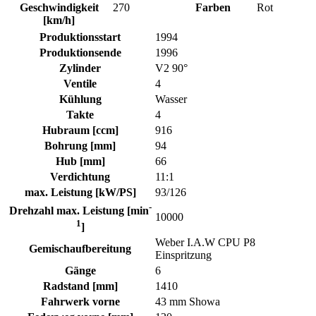
Geschwindigkeit
270
Farben
Rot
[km/h]
Produktionsstart
1994
Produktionsende
1996
Zylinder
V2 90°
Ventile
4
Kühlung
Wasser
Takte
4
Hubraum [ccm]
916
Bohrung [mm]
94
Hub [mm]
66
Verdichtung
11:1
max. Leistung [kW/PS]
93/126
-
Drehzahl max. Leistung [min
10000
1
]
Weber I.A.W CPU P8
Gemischaufbereitung
Einspritzung
Gänge
6
Radstand [mm]
1410
Fahrwerk vorne
43 mm Showa