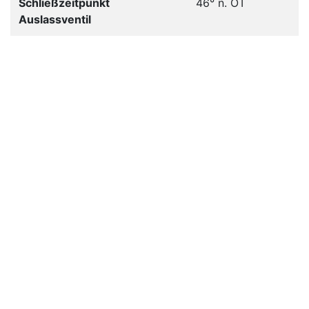
Schließzeitpunkt
46° n. OT
Auslassventil