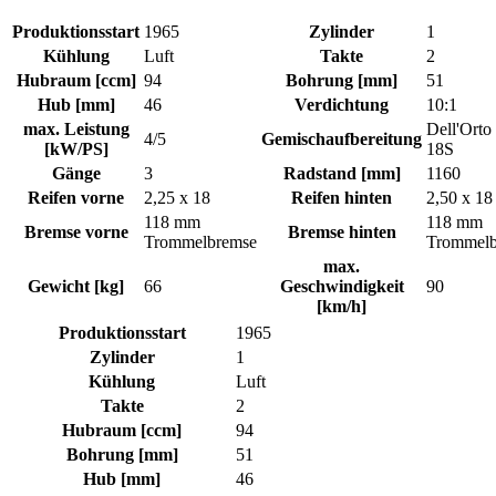
Produktionsstart
1965
Zylinder
1
Kühlung
Luft
Takte
2
Hubraum [ccm]
94
Bohrung [mm]
51
Hub [mm]
46
Verdichtung
10:1
max. Leistung
Dell'Ort
4/5
Gemischaufbereitung
[kW/PS]
18S
Gänge
3
Radstand [mm]
1160
Reifen vorne
2,25 x 18
Reifen hinten
2,50 x 18
118 mm
118 mm
Bremse vorne
Bremse hinten
Trommelbremse
Trommelb
max.
Gewicht [kg]
66
Geschwindigkeit
90
[km/h]
Produktionsstart
1965
Zylinder
1
Kühlung
Luft
Takte
2
Hubraum [ccm]
94
Bohrung [mm]
51
Hub [mm]
46