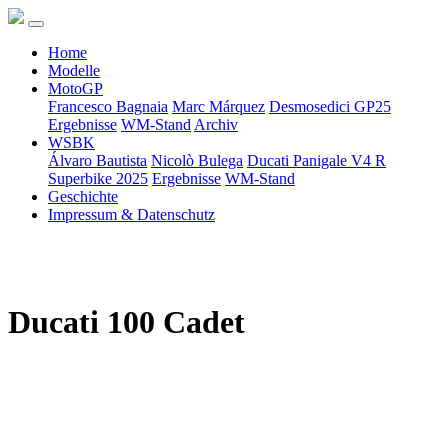
Home
Modelle
MotoGP
Francesco Bagnaia
Marc Márquez
Desmosedici GP25
Ergebnisse
WM-Stand
Archiv
WSBK
Álvaro Bautista
Nicolò Bulega
Ducati Panigale V4 R
Superbike 2025
Ergebnisse
WM-Stand
Geschichte
Impressum & Datenschutz
Ducati 100 Cadet