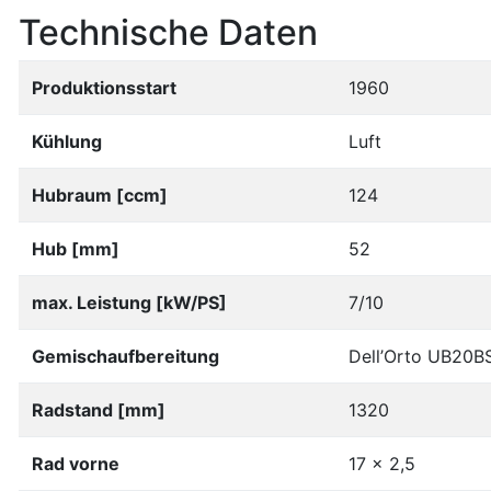
Technische Daten
Produktionsstart
1960
Kühlung
Luft
Hubraum [ccm]
124
Hub [mm]
52
max. Leistung [kW/PS]
7/10
Gemischaufbereitung
Dell’Orto UB20B
Radstand [mm]
1320
Rad vorne
17 x 2,5