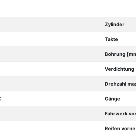
Zylinder
Takte
Bohrung [m
Verdichtung
Drehzahl max
S
Gänge
Fahrwerk vo
Reifen vorne