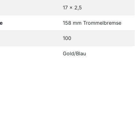
17 x 2,5
e
158 mm Trommelbremse
100
Gold/Blau