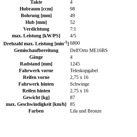
Takte
4
Hubraum [ccm]
98
Bohrung [mm]
49
Hub [mm]
52
Verdichtung
7:1
max. Leistung [kW/PS]
4/5
-1
6800
Drehzahl max. Leistung [min
]
Gemischaufbereitung
Dell'Orto ME16BS
Gänge
4
Radstand [mm]
1245
Fahrwerk vorne
Teleskopgabel
Reifen vorne
2,75 x 16
Fahrwerk hinten
Schwinge
Reifen hinten
2,75 x 16
Gewicht [kg]
87
max. Geschwindigkeit [km/h]
85
Farben
Lila und Bronze