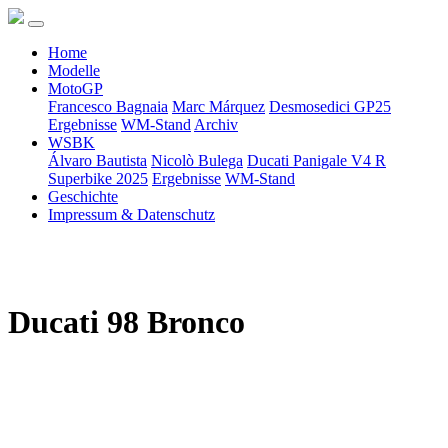
Home
Modelle
MotoGP
Francesco Bagnaia
Marc Márquez
Desmosedici GP25
Ergebnisse
WM-Stand
Archiv
WSBK
Álvaro Bautista
Nicolò Bulega
Ducati Panigale V4 R
Superbike 2025
Ergebnisse
WM-Stand
Geschichte
Impressum & Datenschutz
Ducati 98 Bronco