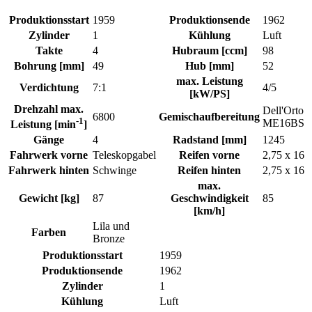
Produktionsstart
1959
Produktionsende
1962
Zylinder
1
Kühlung
Luft
Takte
4
Hubraum [ccm]
98
Bohrung [mm]
49
Hub [mm]
52
max. Leistung
Verdichtung
7:1
4/5
[kW/PS]
Drehzahl max.
Dell'Orto
6800
Gemischaufbereitung
-1
ME16BS
Leistung [min
]
Gänge
4
Radstand [mm]
1245
Fahrwerk vorne
Teleskopgabel
Reifen vorne
2,75 x 16
Fahrwerk hinten
Schwinge
Reifen hinten
2,75 x 16
max.
Gewicht [kg]
87
Geschwindigkeit
85
[km/h]
Lila und
Farben
Bronze
Produktionsstart
1959
Produktionsende
1962
Zylinder
1
Kühlung
Luft