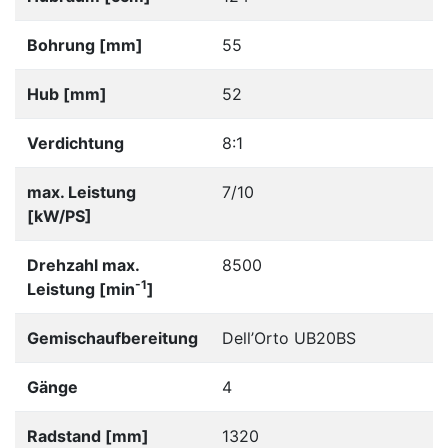
Bohrung [mm]
55
Hub [mm]
52
Verdichtung
8:1
max. Leistung
7/10
[kW/PS]
Drehzahl max.
8500
-1
Leistung [min
]
Gemischaufbereitung
Dell’Orto UB20BS
Gänge
4
Radstand [mm]
1320