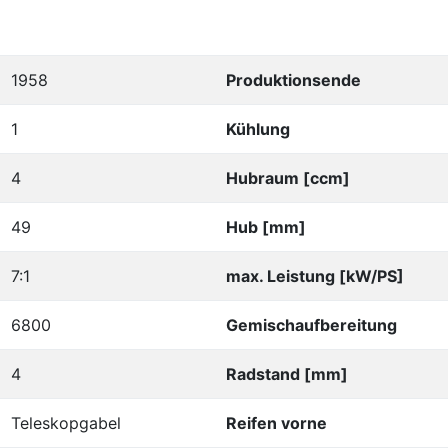
1958
Produktionsende
1
Kühlung
4
Hubraum [ccm]
49
Hub [mm]
7:1
max. Leistung [kW/PS]
6800
Gemischaufbereitung
4
Radstand [mm]
Teleskopgabel
Reifen vorne