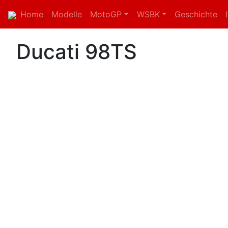
Home
Modelle
MotoGP
WSBK
Geschichte
Ducati 98TS